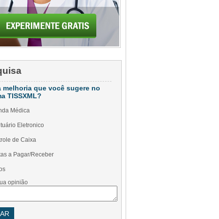
quisa
a melhoria que você sugere no
ma TISSXML?
nda Médica
tuário Eletronico
role de Caixa
as a Pagar/Receber
os
ua opinião